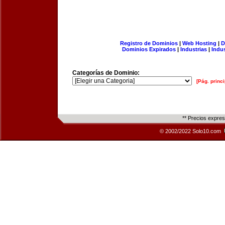
Registro de Dominios
|
Web Hosting
|
D
Dominios Expirados
|
Industrias
|
Indu
Categorías de Dominio:
[Pág. princi
** Precios expre
© 2002/2022 Solo10.com