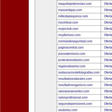
maquillajedenovias.com
Ofert
masventajas.com
Ofert
mifiestadequince.com
Ofert
mochilear.com
Ofert
mujerclub.com
Ofert
muyfamoso.com
Ofert
normasdeseguridad.com
Ofert
paginacentral.com
Ofert
pisosatermicos.com
Ofert
protectoresdiarios.com
Ofert
regalosdeamor.com
Ofert
restauraciondefotografias.com
Ofert
resultadosnaturales.com
Ofert
resultadosorganicos.com
Ofert
salonparaeventos.com
Ofert
salonprofesional.com
Ofert
segurodepensiones.com
Ofert
seubolso.com
Ofert