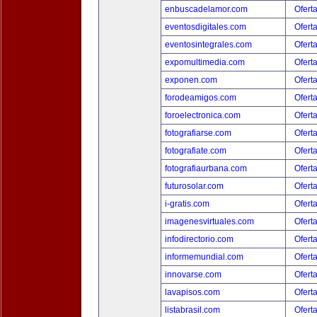
enbuscadelamor.com
Ofert
eventosdigitales.com
Ofert
eventosintegrales.com
Ofert
expomultimedia.com
Ofert
exponen.com
Ofert
forodeamigos.com
Ofert
foroelectronica.com
Ofert
fotografiarse.com
Ofert
fotografiate.com
Ofert
fotografiaurbana.com
Ofert
futurosolar.com
Ofert
i-gratis.com
Ofert
imagenesvirtuales.com
Ofert
infodirectorio.com
Ofert
informemundial.com
Ofert
innovarse.com
Ofert
lavapisos.com
Ofert
listabrasil.com
Ofert