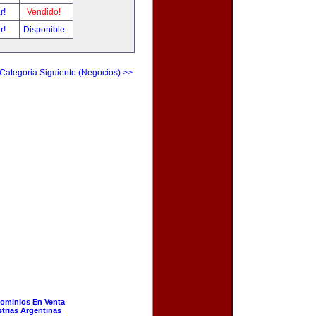
ar!
Vendido!
ar!
Disponible
Categoria Siguiente (Negocios) >>
ominios En Venta
strias Argentinas