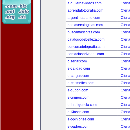
alquilerdevideos.com
Ofert
aprendafotografia.com
Ofert
argentinateamo.com
Ofert
bolsasecologicas.com
Ofert
buscamascotas.com
Ofert
catalogodebelleza.com
Ofert
concursofotografia.com
Ofert
contactosprivados.com
Ofert
disertar.com
Ofert
e-calidad.com
Ofert
e-cargas.com
Ofert
e-cosmetica.com
Ofert
e-cupon.com
Ofert
e-grupos.com
Ofert
e-inteligencia.com
Ofert
e-Kiosco.com
Ofert
e-opiniones.com
Ofert
e-padres.com
Ofert