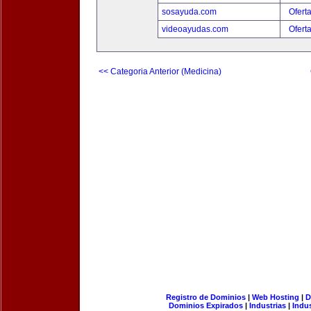
sosayuda.com
Ofert
videoayudas.com
Ofert
<< Categoria Anterior (Medicina)
Registro de Dominios
|
Web Hosting
|
D
Dominios Expirados
|
Industrias
|
Indu