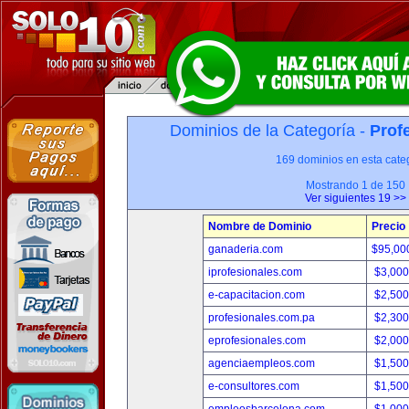
Dominios de la Categoría -
Prof
169 dominios en esta categ
Mostrando 1 de 150
Ver siguientes 19 >>
Nombre de Dominio
Precio
ganaderia.com
$95,00
iprofesionales.com
$3,00
e-capacitacion.com
$2,50
profesionales.com.pa
$2,30
eprofesionales.com
$2,00
agenciaempleos.com
$1,50
e-consultores.com
$1,50