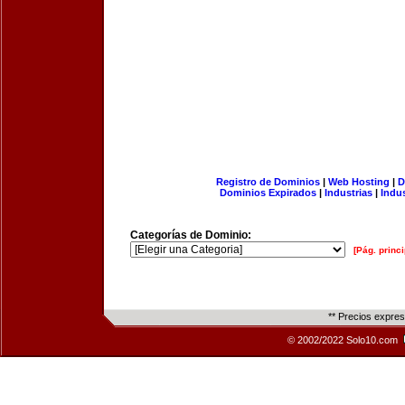
Registro de Dominios
|
Web Hosting
|
D
Dominios Expirados
|
Industrias
|
Indu
Categorías de Dominio:
[Pág. princi
** Precios expre
© 2002/2022 Solo10.com