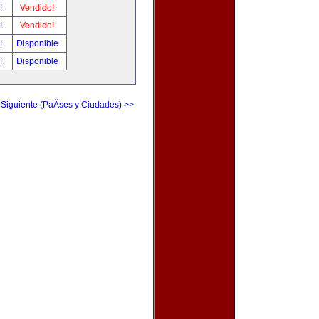
r!
Vendido!
r!
Vendido!
r!
Disponible
r!
Disponible
 Siguiente (PaÃ­ses y Ciudades) >>