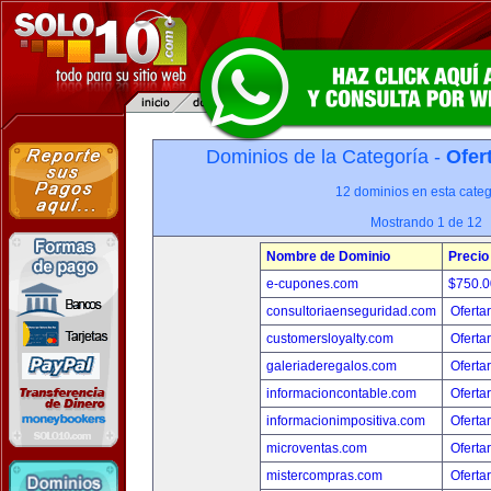
Dominios de la Categoría -
Ofer
12 dominios en esta categ
Mostrando 1 de 12
Nombre de Dominio
Precio
e-cupones.com
$750.
consultoriaenseguridad.com
Oferta
customersloyalty.com
Oferta
galeriaderegalos.com
Oferta
informacioncontable.com
Oferta
informacionimpositiva.com
Oferta
microventas.com
Oferta
mistercompras.com
Oferta