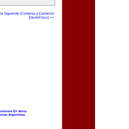
ia Siguiente (Compras y Comercio
ElectrÃ³nico) >>
ominios En Venta
strias Argentinas