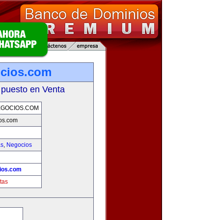
ocios.com
 puesto en Venta
EGOCIOS.COM
os.com
as
,
Negocios
ios.com
tas