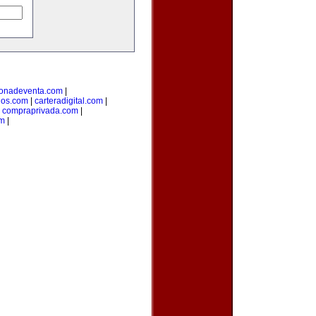
onadeventa.com
|
dos.com
|
carteradigital.com
|
|
compraprivada.com
|
om
|