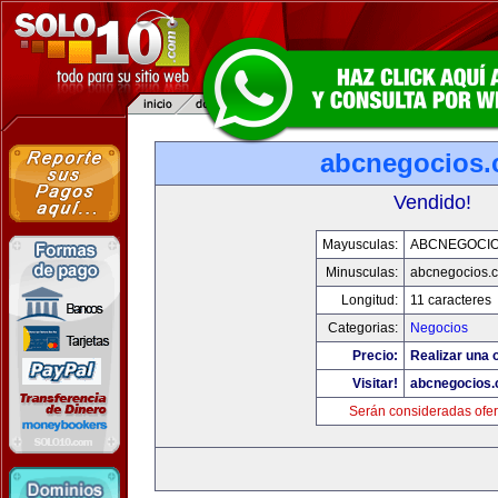
abcnegocios
Vendido!
Mayusculas:
ABCNEGOCI
Minusculas:
abcnegocios.
Longitud:
11 caracteres
Categorias:
Negocios
Precio:
Realizar una o
Visitar!
abcnegocios
Serán consideradas ofer