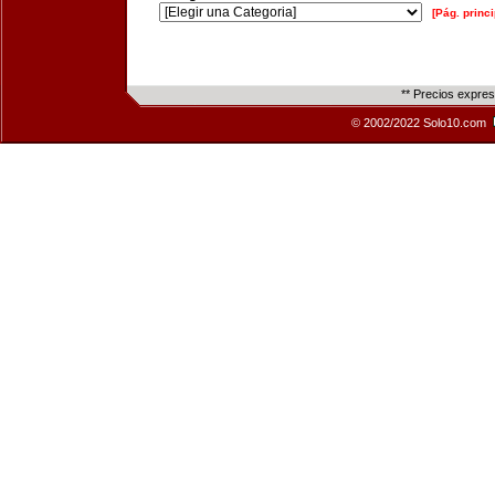
[Pág. princi
** Precios expre
© 2002/2022 Solo10.com