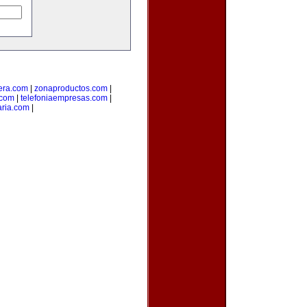
era.com
|
zonaproductos.com
|
.com
|
telefoniaempresas.com
|
aria.com
|