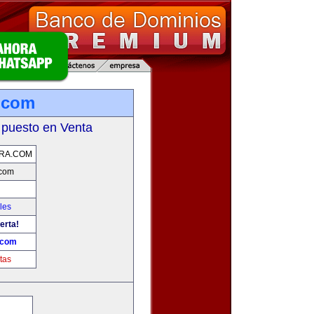
.com
 puesto en Venta
RA.COM
.com
les
erta!
.com
tas