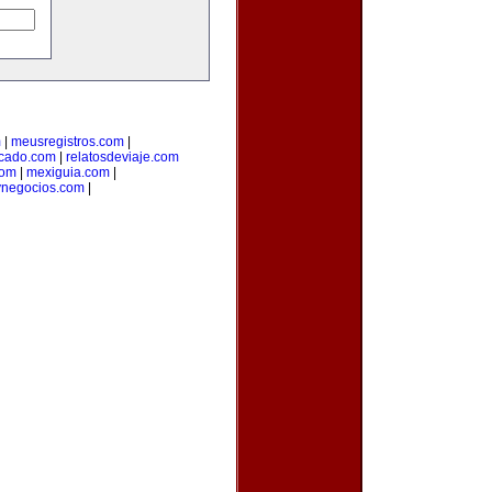
m
|
meusregistros.com
|
cado.com
|
relatosdeviaje.com
com
|
mexiguia.com
|
ynegocios.com
|