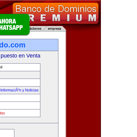
ado.com
 puesto en Venta
M
,
InformaciÃ³n y Noticias
tas