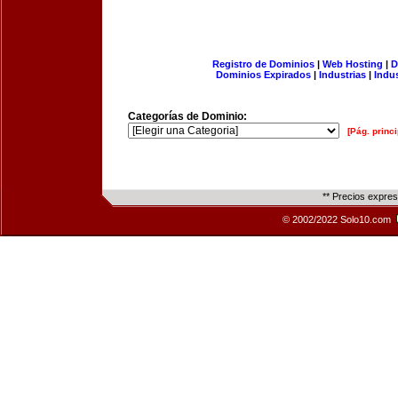
Registro de Dominios
|
Web Hosting
|
D
Dominios Expirados
|
Industrias
|
Indu
Categorías de Dominio:
[Pág. princi
** Precios expre
© 2002/2022 Solo10.com