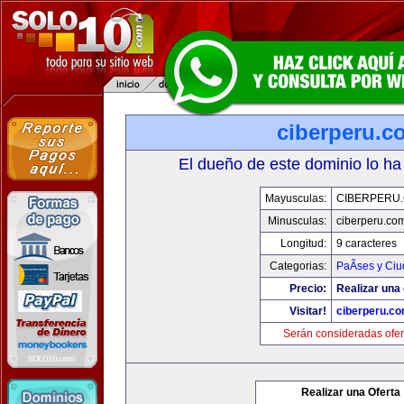
ciberperu.c
El dueño de este dominio lo ha
Mayusculas:
CIBERPERU
Minusculas:
ciberperu.co
Longitud:
9 caracteres
Categorias:
PaÃ­ses y Ci
Precio:
Realizar una 
Visitar!
ciberperu.c
Serán consideradas ofer
Realizar una Oferta