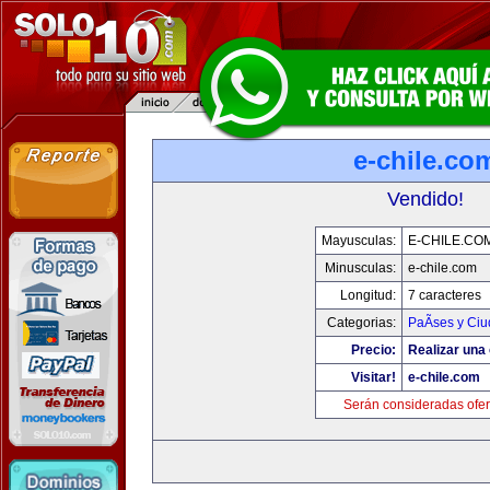
e-chile.co
Vendido!
Mayusculas:
E-CHILE.CO
Minusculas:
e-chile.com
Longitud:
7 caracteres
Categorias:
PaÃ­ses y Ci
Precio:
Realizar una 
Visitar!
e-chile.com
Serán consideradas ofer