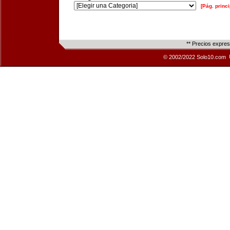
[Pág. princi
** Precios expre
© 2002/2022 Solo10.com