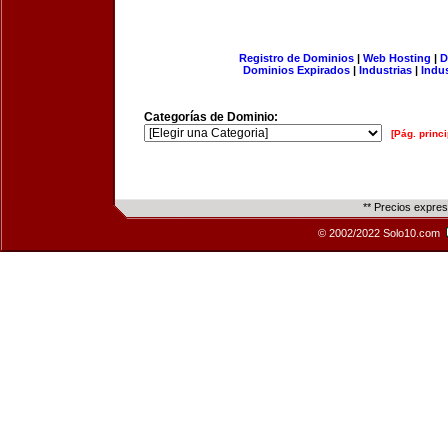
Registro de Dominios
|
Web Hosting
|
D
Dominios Expirados
|
Industrias
|
Indu
Categorías de Dominio:
[Pág. princi
** Precios expre
© 2002/2022 Solo10.com