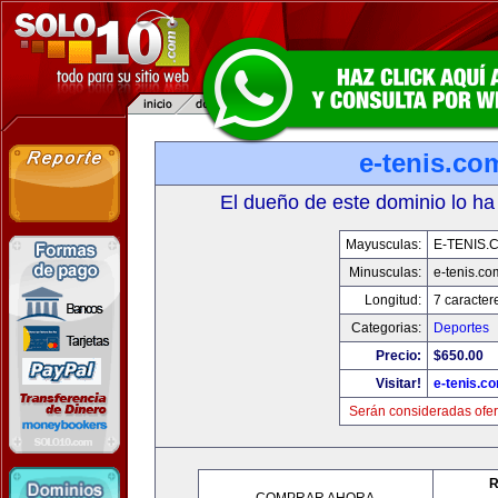
e-tenis.co
El dueño de este dominio lo ha
Mayusculas:
E-TENIS.
Minusculas:
e-tenis.co
Longitud:
7 caracter
Categorias:
Deportes
Precio:
$650.00
Visitar!
e-tenis.c
Serán consideradas ofer
R