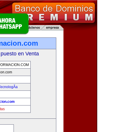
rmacion.com
 puesto en Venta
FORMACION.COM
ion.com
TecnologÃ­a
cion.com
tas