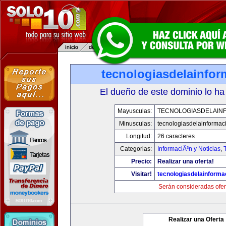
tecnologiasdelainfo
El dueño de este dominio lo ha
Mayusculas:
TECNOLOGIASDELAIN
Minusculas:
tecnologiasdelainformac
Longitud:
26 caracteres
Categorias:
InformaciÃ³n y Noticias
,
Precio:
Realizar una oferta!
Visitar!
tecnologiasdelainforma
Serán consideradas ofer
Realizar una Oferta