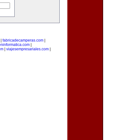
|
fabricadecamperas.com
|
eninformatica.com
|
om
|
viajesempresariales.com
|