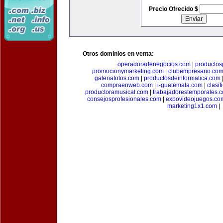
Precio Ofrecido $
Otros dominios en venta:
operadoradenegocios.com
|
productos
promocionymarketing.com
|
clubempresario.co
galeriafotos.com
|
productosdeinformatica.com
compraenweb.com
|
i-guatemala.com
|
clasi
productoramusical.com
|
trabajadorestemporales.
consejosprofesionales.com
|
expovideojuegos.co
marketing1x1.com
|