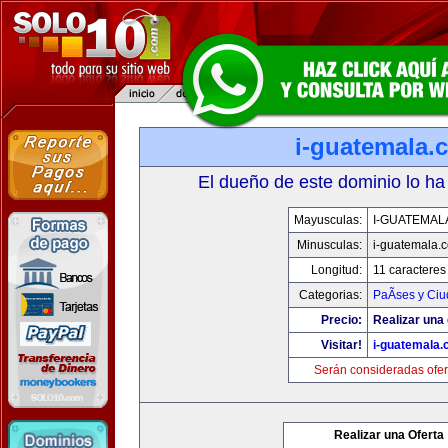
i-guatemala.
El dueño de este dominio lo ha
Mayusculas:
I-GUATEMAL
Minusculas:
i-guatemala.
Longitud:
11 caracteres
Categorias:
PaÃ­ses y Ci
Precio:
Realizar una 
Visitar!
i-guatemala
Serán consideradas ofer
Realizar una Oferta