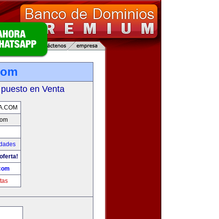
com
 puesto en Venta
A.COM
com
udades
oferta!
.com
tas