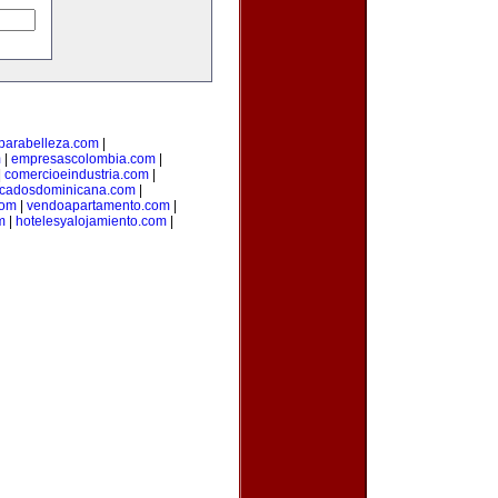
parabelleza.com
|
m
|
empresascolombia.com
|
|
comercioeindustria.com
|
ficadosdominicana.com
|
com
|
vendoapartamento.com
|
m
|
hotelesyalojamiento.com
|