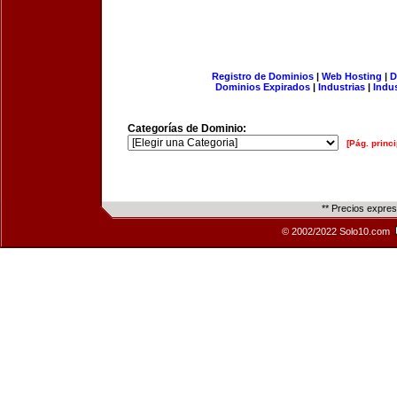
Registro de Dominios
|
Web Hosting
|
D
Dominios Expirados
|
Industrias
|
Indu
Categorías de Dominio:
[Pág. princi
** Precios expre
© 2002/2022 Solo10.com