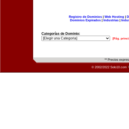
Registro de Dominios
|
Web Hosting
|
D
Dominios Expirados
|
Industrias
|
Indu
Categorías de Dominio:
[Pág. princi
** Precios expre
© 2002/2022 Solo10.com