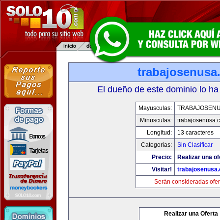
trabajosenusa
El dueño de este dominio lo ha
Mayusculas:
TRABAJOSEN
Minusculas:
trabajosenusa.
Longitud:
13 caracteres
Categorias:
Sin Clasificar
Precio:
Realizar una of
Visitar!
trabajosenusa
Serán consideradas ofer
Realizar una Oferta