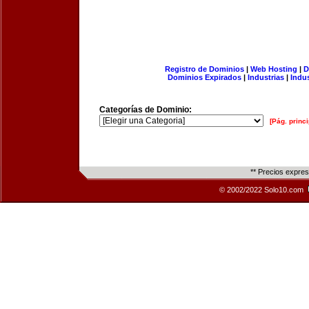
Registro de Dominios
|
Web Hosting
|
D
Dominios Expirados
|
Industrias
|
Indu
Categorías de Dominio:
[Pág. princi
** Precios expre
© 2002/2022 Solo10.com