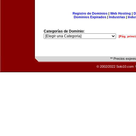
Registro de Dominios
|
Web Hosting
|
D
Dominios Expirados
|
Industrias
|
Indu
Categorías de Dominio:
[Pág. princi
** Precios expre
© 2002/2022 Solo10.com