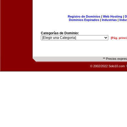
Registro de Dominios
|
Web Hosting
|
D
Dominios Expirados
|
Industrias
|
Indu
Categorías de Dominio:
[Pág. princi
** Precios expre
© 2002/2022 Solo10.com