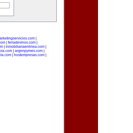
arketingservicios.com
|
.com
|
feriadevinos.com
|
om
|
inmobiliariaenlinea.com
|
bia.com
|
argenpymes.com
|
la.com
|
hostempresas.com
|