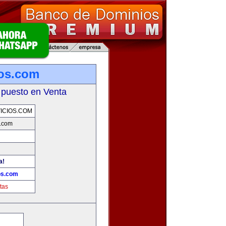
ios.com
 puesto en Venta
ICIOS.COM
s.com
a!
os.com
tas