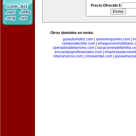
Precio Ofrecido $
Otros dominios en venta:
guiautomotriz.com
|
asesorespymes.com
|
m
camposdechile.com
|
elnegocioinmobiliario
operadoradeturismo.com
|
vacacionesdefamilia.c
encuestasprofesionales.com
|
empresasdecolom
ciberanuncio.com
|
zonaventas.com
|
guiavenezue