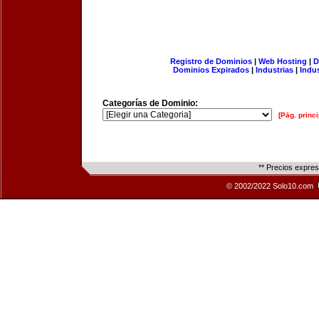
Registro de Dominios
|
Web Hosting
|
D
Dominios Expirados
|
Industrias
|
Indu
Categorías de Dominio:
[Pág. princi
** Precios expre
© 2002/2022 Solo10.com