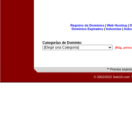
Registro de Dominios
|
Web Hosting
|
D
Dominios Expirados
|
Industrias
|
Indu
Categorías de Dominio:
[Pág. princi
** Precios expre
© 2002/2022 Solo10.com