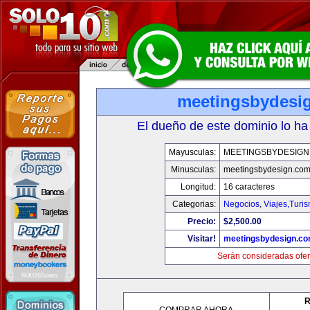
meetingsbydesi
El dueño de este dominio lo ha
Mayusculas:
MEETINGSBYDESIGN
Minusculas:
meetingsbydesign.co
Longitud:
16 caracteres
Categorias:
Negocios
,
Viajes,Turi
Precio:
$2,500.00
Visitar!
meetingsbydesign.c
Serán consideradas ofer
R