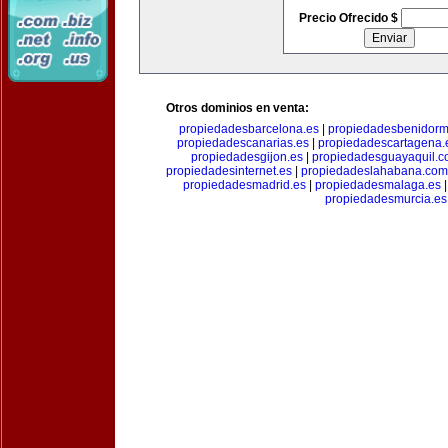
Precio Ofrecido $
Otros dominios en venta:
propiedadesbarcelona.es
|
propiedadesbenidorm
propiedadescanarias.es
|
propiedadescartagena.
propiedadesgijon.es
|
propiedadesguayaquil.
propiedadesinternet.es
|
propiedadeslahabana.com
propiedadesmadrid.es
|
propiedadesmalaga.es
propiedadesmurcia.es