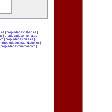
.es
|
propiedadesbilbao.es
|
es
|
propiedadesenventa.es
|
com
|
propiedadesibiza.es
|
|
propiedadesmadrid.com.es
|
|
propiedadesmiramar.com
|
|