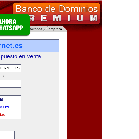
rnet.es
 puesto en Venta
TERNET.ES
et.es
a!
et.es
tas