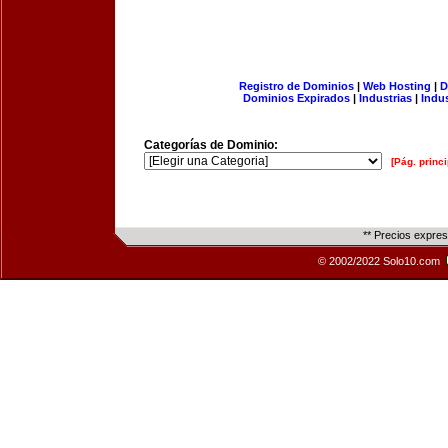
Registro de Dominios
|
Web Hosting
|
D
Dominios Expirados
|
Industrias
|
Indu
Categorías de Dominio:
[Pág. princi
** Precios expre
© 2002/2022 Solo10.com