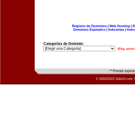
Registro de Dominios
|
Web Hosting
|
D
Dominios Expirados
|
Industrias
|
Indu
Categorías de Dominio:
[Pág. princi
** Precios expre
© 2002/2022 Solo10.com