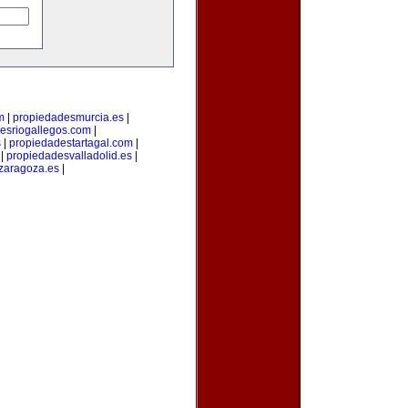
m
|
propiedadesmurcia.es
|
esriogallegos.com
|
s
|
propiedadestartagal.com
|
|
propiedadesvalladolid.es
|
zaragoza.es
|