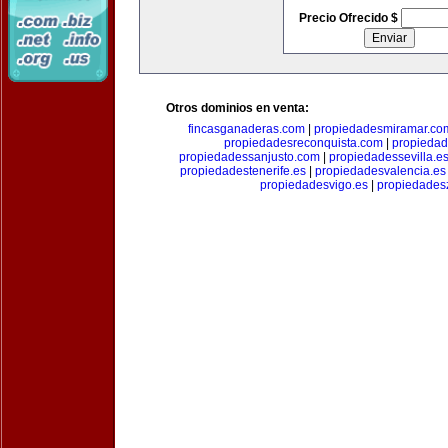
Precio Ofrecido $
Otros dominios en venta:
fincasganaderas.com
|
propiedadesmiramar.co
propiedadesreconquista.com
|
propiedad
propiedadessanjusto.com
|
propiedadessevilla.e
propiedadestenerife.es
|
propiedadesvalencia.es
propiedadesvigo.es
|
propiedades