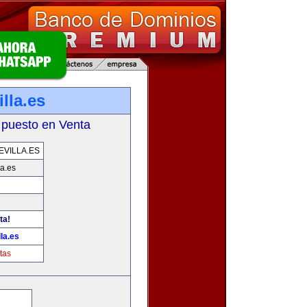
lla.es
 puesto en Venta
VILLA.ES
la.es
ta!
la.es
tas