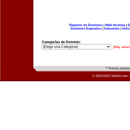
Registro de Dominios
|
Web Hosting
|
D
Dominios Expirados
|
Industrias
|
Indu
Categorías de Dominio:
[Pág. princi
** Precios expre
© 2002/2022 Solo10.com