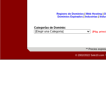
Registro de Dominios
|
Web Hosting
|
D
Dominios Expirados
|
Industrias
|
Indu
Categorías de Dominio:
[Pág. princi
** Precios expre
© 2002/2022 Solo10.com