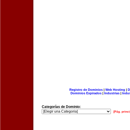
Registro de Dominios
|
Web Hosting
|
D
Dominios Expirados
|
Industrias
|
Indu
Categorías de Dominio:
[Pág. princi