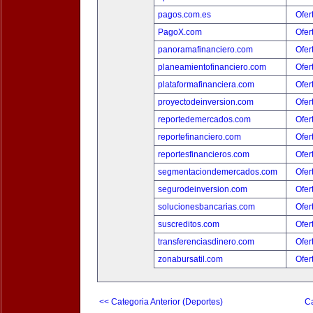
pagos.com.es
Ofer
PagoX.com
Ofer
panoramafinanciero.com
Ofer
planeamientofinanciero.com
Ofer
plataformafinanciera.com
Ofer
proyectodeinversion.com
Ofer
reportedemercados.com
Ofer
reportefinanciero.com
Ofer
reportesfinancieros.com
Ofer
segmentaciondemercados.com
Ofer
segurodeinversion.com
Ofer
solucionesbancarias.com
Ofer
suscreditos.com
Ofer
transferenciasdinero.com
Ofer
zonabursatil.com
Ofer
<< Categoria Anterior (Deportes)
Ca