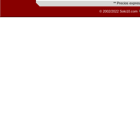
** Precios expre
© 2002/2022 Solo10.com