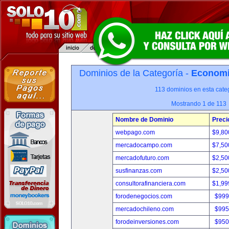
Dominios de la Categoría -
Economia
113 dominios en esta categ
Mostrando 1 de 113
Nombre de Dominio
Preci
webpago.com
$9,80
mercadocampo.com
$7,50
mercadofuturo.com
$2,50
susfinanzas.com
$2,50
consultorafinanciera.com
$1,99
forodenegocios.com
$999
mercadochileno.com
$995
forodeinversiones.com
$950