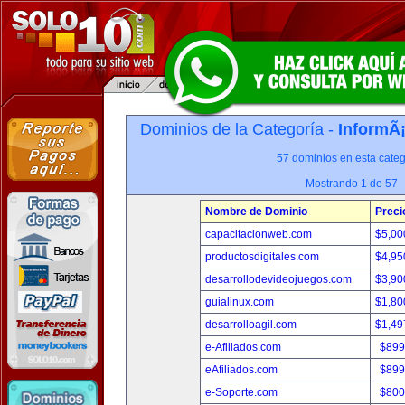
Dominios de la Categoría -
InformÃ¡
57 dominios en esta categ
Mostrando 1 de 57
Nombre de Dominio
Preci
capacitacionweb.com
$5,00
productosdigitales.com
$4,95
desarrollodevideojuegos.com
$3,90
guialinux.com
$1,80
desarrolloagil.com
$1,49
e-Afiliados.com
$899
eAfiliados.com
$899
e-Soporte.com
$800