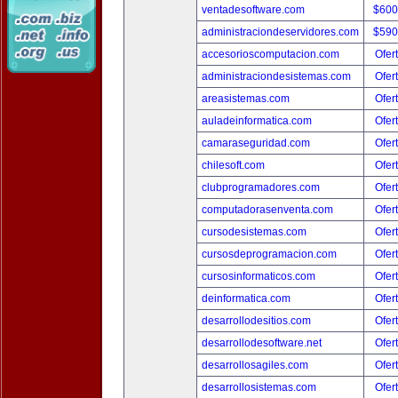
ventadesoftware.com
$600
administraciondeservidores.com
$590
accesorioscomputacion.com
Ofer
administraciondesistemas.com
Ofer
areasistemas.com
Ofer
auladeinformatica.com
Ofer
camaraseguridad.com
Ofer
chilesoft.com
Ofer
clubprogramadores.com
Ofer
computadorasenventa.com
Ofer
cursodesistemas.com
Ofer
cursosdeprogramacion.com
Ofer
cursosinformaticos.com
Ofer
deinformatica.com
Ofer
desarrollodesitios.com
Ofer
desarrollodesoftware.net
Ofer
desarrollosagiles.com
Ofer
desarrollosistemas.com
Ofer