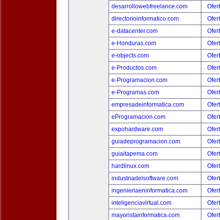
desarrollowebfreelance.com
Ofer
directorioinformatico.com
Ofer
e-datacenter.com
Ofer
e-Honduras.com
Ofer
e-objects.com
Ofer
e-Productos.com
Ofer
e-Programacion.com
Ofer
e-Programas.com
Ofer
empresadeinformatica.com
Ofer
eProgramacion.com
Ofer
expohardware.com
Ofer
guiadeprogramacion.com
Ofer
guiaitapema.com
Ofer
hardlinux.com
Ofer
industriadelsoftware.com
Ofer
ingenieriaeninformatica.com
Ofer
inteligenciavirtual.com
Ofer
mayoristainformatica.com
Ofer