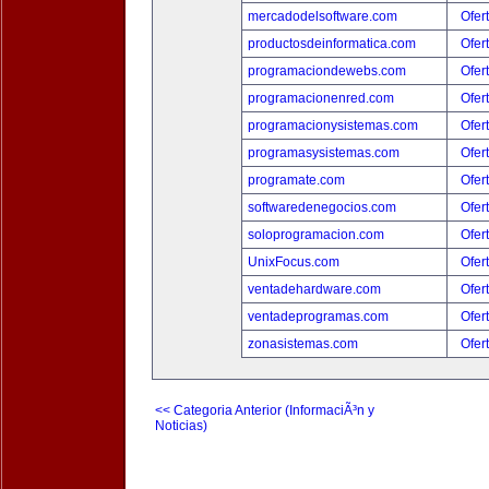
mercadodelsoftware.com
Ofer
productosdeinformatica.com
Ofer
programaciondewebs.com
Ofer
programacionenred.com
Ofer
programacionysistemas.com
Ofer
programasysistemas.com
Ofer
programate.com
Ofer
softwaredenegocios.com
Ofer
soloprogramacion.com
Ofer
UnixFocus.com
Ofer
ventadehardware.com
Ofer
ventadeprogramas.com
Ofer
zonasistemas.com
Ofer
<< Categoria Anterior (InformaciÃ³n y
Noticias)