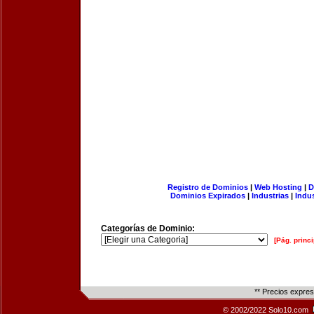
Registro de Dominios
|
Web Hosting
|
D
Dominios Expirados
|
Industrias
|
Indu
Categorías de Dominio:
[Pág. princi
** Precios expre
© 2002/2022 Solo10.com